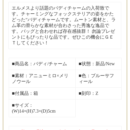
エルメスより話題のバディチャームの入荷致で
す。チャーミングなフォックステリアの姿をかた
どった“バディチャームです。ムートン素材と、ラ
ム革の滑らかな素材が合わさった秀逸な逸品で
す。バッグと合わせれば存在感抜群！ 勿論プレゼ
ントにもぴったりな品です。ぜひこの機会にＧＥ
Ｔしてください！
■商品名：バディ/チャーム
■状態：新品/New
■素材：アニューミロ×メリ
■色：ブルーサフ
ノウール
ィール
■付属品：箱
■刻印：Z
■サイズ：
(W)14×(H)7.3×(D)5cm