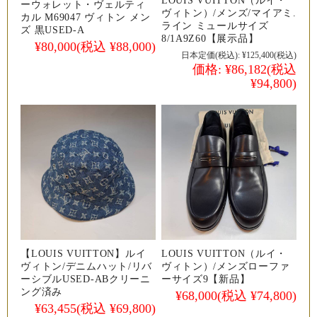
ーウォレット・ヴェルティ
ヴィトン）/メンズ/マイアミ.
カル M69047 ヴィトン メン
ライン ミュールサイズ
ズ 黒USED-A
8/1A9Z60【展示品】
¥80,000
(税込 ¥88,000)
日本定価(税込):
¥125,400
(税込)
価格:
¥86,182
(税込
¥94,800)
【LOUIS VUITTON】ルイ
LOUIS VUITTON（ルイ・
ヴィトン/デニムハット/リバ
ヴィトン）/メンズローファ
ーシブルUSED-ABクリーニ
ーサイズ9【新品】
ング済み
¥68,000
(税込 ¥74,800)
¥63,455
(税込 ¥69,800)