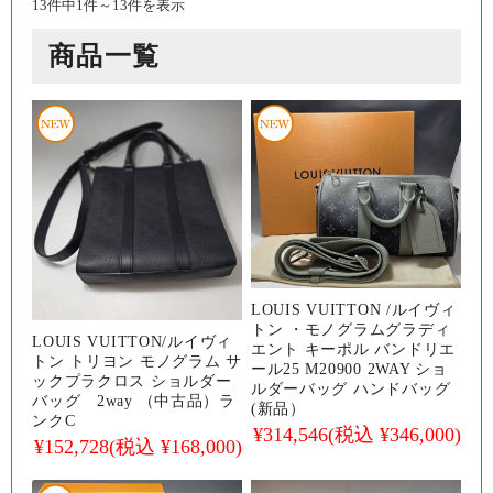
13件中1件～13件を表示
商品一覧
LOUIS VUITTON /ルイヴィ
トン ・モノグラムグラディ
LOUIS VUITTON/ルイヴィ
エント キーポル バンドリエ
トン トリヨン モノグラム サ
ール25 M20900 2WAY ショ
ックプラクロス ショルダー
ルダーバッグ ハンドバッグ
バッグ 2way （中古品）ラ
(新品）
ンクC
¥314,546
(税込 ¥346,000)
¥152,728
(税込 ¥168,000)