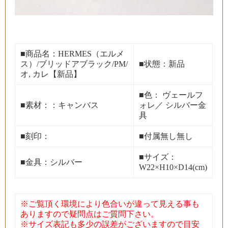
■商品名：HERMES（エルメ
ス）/ブリッドアブラック/PM/
■状態：新品
オ, カレ【新品】
■色： ヴェールフ
■素材：：キャンバス
ォレ／ シルバー金
具
■刻印：
■付属無し無し
■サイズ：
■金具：シルバー
W22×H10×D14(cm)
※ご覧頂く環境により色合いが違って見える事も
ありますので疑問点はご質問下さい。
※サイズ表記も多少の誤差がございますので目安