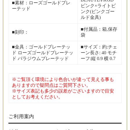
■素材：ローズゴールドプレ
ピンク×ライトピ
ーテッド
ンク(ピンクゴー
ルド金具)
■付属品：箱,保存
■刻印：
袋
■金具：ゴールドプレーテッ
■サイズ：約:チェ
ド ローズゴールドプレーテッ
ーン長さ: 40 モチ
ド パラジウムプレーテッド
ーフ:縦 0.9 横 0.7
※ご覧頂く環境により色合いが違って見える事も
ありますので疑問点はご質問下さい。
※サイズ表記も多少の誤差がございますので目安
としてお考えください。
ご利用案内