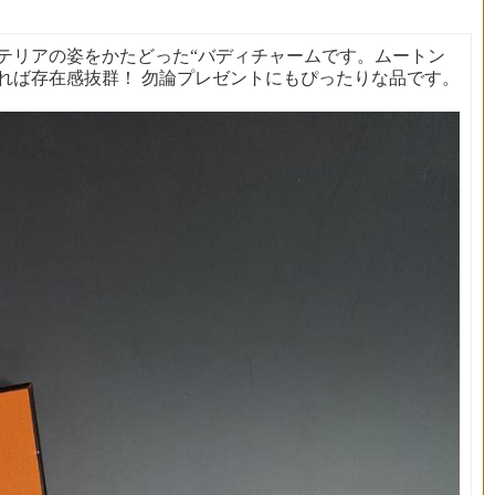
テリアの姿をかたどった“バディチャームです。ムートン
れば存在感抜群！ 勿論プレゼントにもぴったりな品です。